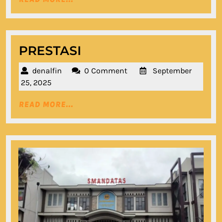
MORE...
PRESTASI
PRESTASI
denalfin
denalfin
0 Comment
September
September
25, 2025
25,
READ
READ MORE...
2025
MORE...