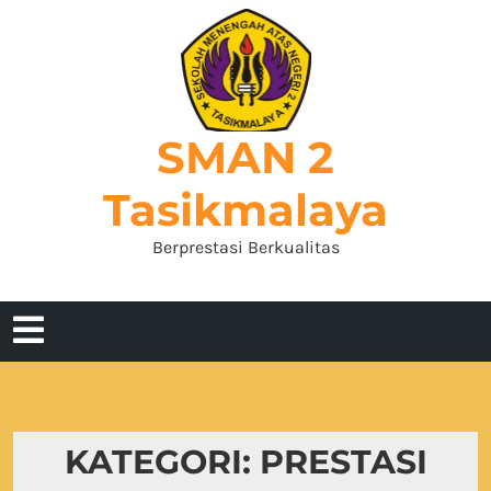
Skip
to
content
SMAN 2
Tasikmalaya
Berprestasi Berkualitas
Open
Menu
KATEGORI:
PRESTASI