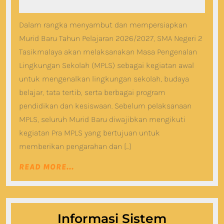
PELA
Juli
MAS
10,
Dalam rangka menyambut dan mempersiapkan
2026
PENG
Murid Baru Tahun Pelajaran 2026/2027, SMA Negeri 2
LING
Tasikmalaya akan melaksanakan Masa Pengenalan
SEKO
Lingkungan Sekolah (MPLS) sebagai kegiatan awal
(MPL
untuk mengenalkan lingkungan sekolah, budaya
TAHU
belajar, tata tertib, serta berbagai program
PELA
pendidikan dan kesiswaan. Sebelum pelaksanaan
MPLS, seluruh Murid Baru diwajibkan mengikuti
2026/
kegiatan Pra MPLS yang bertujuan untuk
memberikan pengarahan dan […]
READ
READ MORE...
MORE...
Informasi Sistem