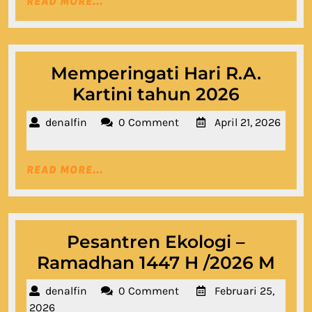
READ
READ MORE...
2026
202
MORE...
Memperingati Hari R.A.
Memper
Kartini tahun 2026
Hari
denalfin
denalfin
0 Comment
April 21, 2026
R.A.
April
Kartini
21,
READ
READ MORE...
2026
tahun
MORE...
2026
Pesantren Ekologi –
Pes
Ramadhan 1447 H /2026 M
Eko
denalfin
denalfin
0 Comment
Februari 25,
–
Februari
2026