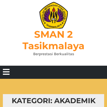
Skip
to
content
SMAN 2
Tasikmalaya
Berprestasi Berkualitas
Open
Menu
KATEGORI:
AKADEMIK