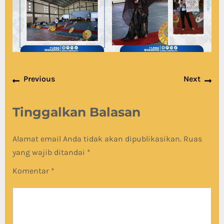
Navigasi
Previous
Nex
Previous
Next
pos
post:
pos
Tinggalkan Balasan
Alamat email Anda tidak akan dipublikasikan.
Ruas
yang wajib ditandai
*
Komentar
*