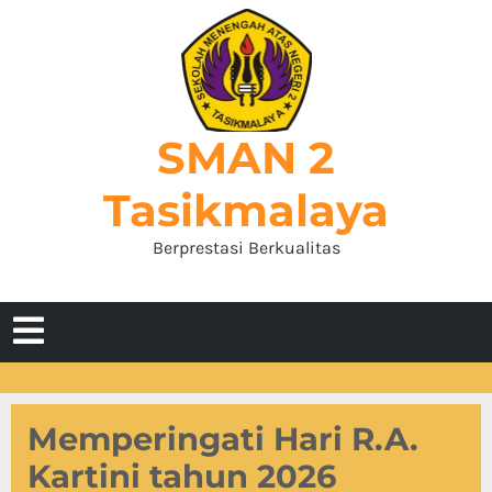
Skip
to
content
SMAN 2
Tasikmalaya
Berprestasi Berkualitas
Open
Menu
Memperingati Hari R.A.
Kartini tahun 2026