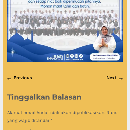
Navigasi
Previous
Nex
Previous
Next
pos
post:
pos
Tinggalkan Balasan
Alamat email Anda tidak akan dipublikasikan.
Ruas
yang wajib ditandai
*