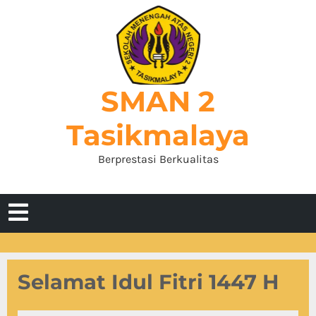
Skip
to
content
SMAN 2
Tasikmalaya
Berprestasi Berkualitas
Open
Menu
Selamat Idul Fitri 1447 H